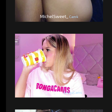
MichelSweet_
Cam4
MeganRosse
BongaCams