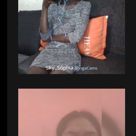
Sky_Sophia
BongaCams