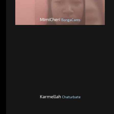
MimiCheri
BongaCams
Karmellah
Chaturbate