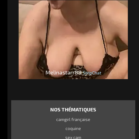
Melinastarr88
StripChat
NOS THÉMATIQUES
camgirl française
coquine
sex cam