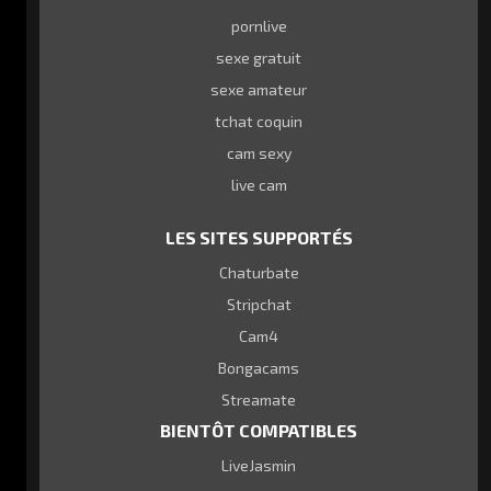
pornlive
sexe gratuit
sexe amateur
tchat coquin
cam sexy
live cam
LES SITES SUPPORTÉS
Chaturbate
Stripchat
Cam4
Bongacams
Streamate
BIENTÔT COMPATIBLES
LiveJasmin